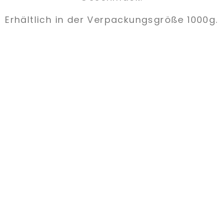
Erhältlich in der Verpackungsgröße 1000g.
HAITI ROMA
ELITE
Das Prestige, ein Produkt zu verkosten,
welches nach den alten Regeln der
Meister der Kaffeerösterei entstanden ist.
Eine einzigartige Mischung in Duft und
Aroma, welche auch die
anspruchsvollsten Kenner zufrieden stellt.